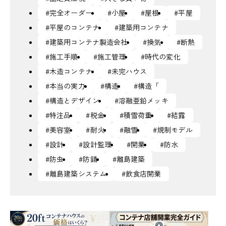
#完全オーダー
#小屋
#屋根
#平屋
#平屋のコンテナ
#建築用コンテナ
#建築用コンテナ製造会社
#換気
#断熱
#施工手順
#施工管理
#時代の変化
#木造コンテナ
#未完ハウス
#本当の実力
#構造
#構造「
#構造とデザイン
#溶融亜鉛メッキ
#特注品
#税金
#積雪荷重
#結露
#美容室
#耐火
#融雪
#規制モデル
#設計
#設計監理
#開業
#防水
#防虫
#防錆
#離島建築
#離島建築システム
#飲食店開業