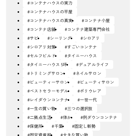
#コンテナハウスの実力
#コンテナハウスの平屋
#コンテナハウスの真実
#コンテナ小屋
#コンテナ店舗
#コンテナ建築専門会社
#サビ
#シーリング
#シロアリ
#シロアリ対策
#すごいコンテナ
#セルフビルド
#タイニーハウス
#タイニーハウス 5坪
#デュアルライフ
#トリミングサロン
#ネイルサロン
#ビューティーサロン
#ビューティサロン
#ベストセラーモデル
#ポリウレア
#レイダウンコンテナ
#一世一代
#一生の買い物
#三つの選択肢
#二拠点生活
#体か
#例ダウンコンテナ
#保健所
#千葉
#固定し斬勢
#固定資産税
#大きな買い物