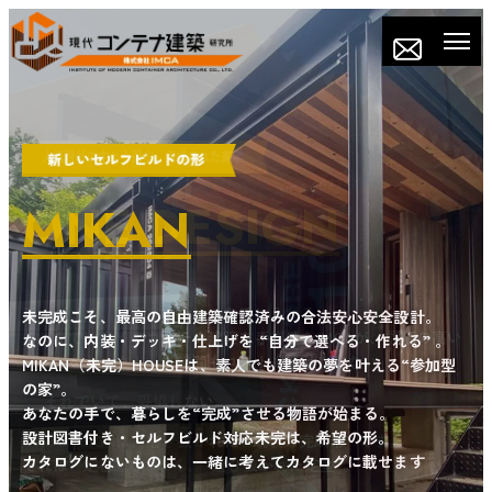
ONE OFF
ONE DESIGN
MIKAN
あなただけの、世界にひとつの建築を世界に一棟。あなたの人
生に合わせて、生まれる建築既製品ではなく、完全オーダーメ
選ぶだけで、建築家のセンスを手に入れる。
未完成こそ、最高の自由
建築確認済みの合法安心安全設計。
イド。
これまで数多くのコンテナ建築を手掛けたIMCAが、評価の高い
なのに、内装・デッキ・仕上げを “自分で選べる・作れる” 。
一人ひとりの生き方・土地・夢に合わせて、ゼロから設計。
プランをセレクト。
「時間もコストも無駄にしない」
MIKAN（未完）HOUSEは、素人でも建築の夢を叶える“参加型
「こんな家がほしい」を「この家が自分だ」に変える。
の家”。
それでいて、妥協しない。
それが、IMCAのONE OFF。――唯一無二の、あなただけのコン
あなたの手で、暮らしを“完成”させる物語が始まる。
テナアートの詩。
設計図書付き・セルフビルド対応未完は、希望の形。
ONE DESIGNは、磨き抜かれた “既製の完成形” です。
カタログにないものは、一緒に考えてカタログに載せます
それは “定番” ではなく、“選び抜かれた定型”。