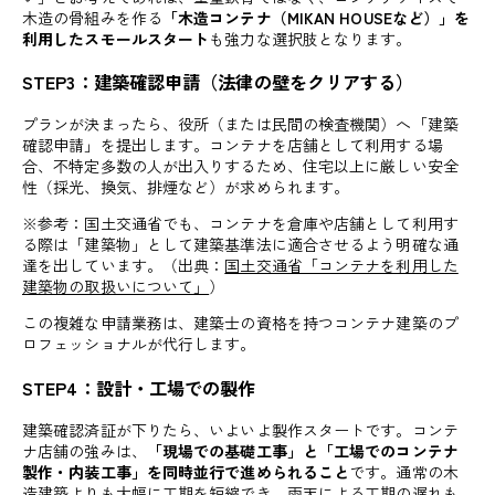
木造の骨組みを作る
「木造コンテナ（MIKAN HOUSEなど）」を
利用したスモールスタート
も強力な選択肢となります。
STEP3：建築確認申請（法律の壁をクリアする）
プランが決まったら、役所（または民間の検査機関）へ「建築
確認申請」を提出します。コンテナを店舗として利用する場
合、不特定多数の人が出入りするため、住宅以上に厳しい安全
性（採光、換気、排煙など）が求められます。
※参考：国土交通省でも、コンテナを倉庫や店舗として利用す
る際は「建築物」として建築基準法に適合させるよう明確な通
達を出しています。（出典：
国土交通省「コンテナを利用した
建築物の取扱いについて」
）
この複雑な申請業務は、建築士の資格を持つコンテナ建築のプ
ロフェッショナルが代行します。
STEP4：設計・工場での製作
建築確認済証が下りたら、いよいよ製作スタートです。コンテ
ナ店舗の強みは、
「現場での基礎工事」と「工場でのコンテナ
製作・内装工事」を同時並行で進められること
です。通常の木
造建築よりも大幅に工期を短縮でき、雨天による工期の遅れも