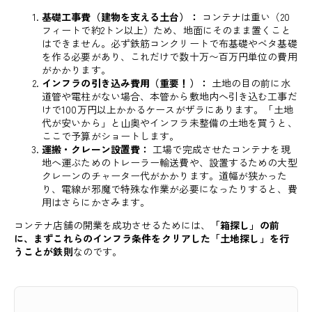
基礎工事費（建物を支える土台）：
コンテナは重い（20
フィートで約2トン以上）ため、地面にそのまま置くこと
はできません。必ず鉄筋コンクリートで布基礎やベタ基礎
を作る必要があり、これだけで数十万〜百万円単位の費用
がかかります。
インフラの引き込み費用（重要！）：
土地の目の前に水
道管や電柱がない場合、本管から敷地内へ引き込む工事だ
けで100万円以上かかるケースがザラにあります。「土地
代が安いから」と山奥やインフラ未整備の土地を買うと、
ここで予算がショートします。
運搬・クレーン設置費：
工場で完成させたコンテナを現
地へ運ぶためのトレーラー輸送費や、設置するための大型
クレーンのチャーター代がかかります。道幅が狭かった
り、電線が邪魔で特殊な作業が必要になったりすると、費
用はさらにかさみます。
コンテナ店舗の開業を成功させるためには、
「箱探し」の前
に、まずこれらのインフラ条件をクリアした「土地探し」を行
うことが鉄則
なのです。