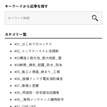
キーワードから記事を探す
カテゴリ一覧
#01_はじめてのコンテナ
#02_コンテナハウスと法規制
#03構造と耐久性_耐火性能_雪
#04断熱_換気_結露_防水_防虫
#05_施工と現場_納まり_工程
#06_設備インフラ電気消防通信
#07_価格と見積
#08_用途別・住宅宿泊店舗等
#09＿実例メンテナンス運用保守
#10_ONE OFF