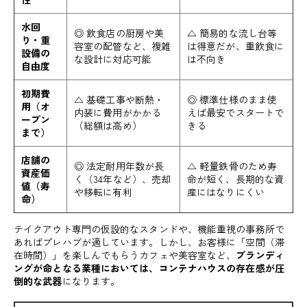
水回
◎ 飲食店の厨房や美
△ 簡易的な流し台等
り・重
容室の配管など、複雑
は得意だが、重飲食に
設備の
な設計に対応可能
は不向き
自由度
初期費
△ 基礎工事や断熱・
◎ 標準仕様のまま使
用（オ
内装に費用がかかる
えば最安でスタートで
ープン
（総額は高め）
きる
まで）
店舗の
◎ 法定耐用年数が長
△ 軽量鉄骨のため寿
資産価
く（34年など）、売却
命が短く、長期的な資
値（寿
や移転に有利
産にはなりにくい
命）
テイクアウト専門の仮設的なスタンドや、機能重視の事務所で
あればプレハブが適しています。しかし、お客様に「空間（滞
在時間）」を楽しんでもらうカフェや美容室など、
ブランディ
ングが命となる業種においては、コンテナハウスの存在感が圧
倒的な武器
になります。