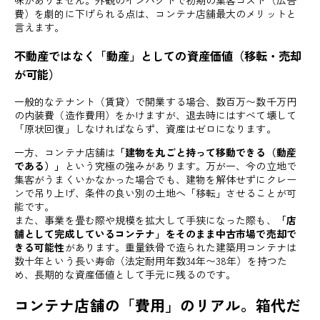
味がありません。外観のインパクトで初期の集客コスト（広告
費）を劇的に下げられる点は、コンテナ店舗最大のメリットと
言えます。
不動産ではなく「動産」としての資産価値（移転・売却
が可能）
一般的なテナント（賃貸）で開業する場合、数百万〜数千万円
の内装費（造作費用）をかけますが、退去時にはすべて壊して
「原状回復」しなければならず、資産はゼロになります。
一方、コンテナ店舗は
「建物を丸ごと持って移動できる（動産
である）」
という究極の強みがあります。万が一、今の立地で
集客がうまくいかなかった場合でも、建物を解体せずにクレー
ンで吊り上げ、条件の良い別の土地へ「移転」させることが可
能です。
また、事業を畳む際や規模を拡大して手狭になった際も、
「店
舗として完成しているコンテナ」をそのまま中古市場で売却で
きる可能性
があります。重量鉄骨で造られた建築用コンテナは
数十年という長い寿命（法定耐用年数34年〜38年）を持つた
め、長期的な資産価値として手元に残るのです。
コンテナ店舗の「費用」のリアル。箱代だ