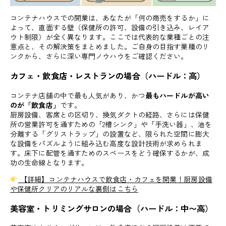
コンテナハウスでの開業は、あなたが「何の商売をするか」に
よって、直面する壁（保健所の許可、設備の引き込み、レイア
ウト制限）が全く異なります。ここでは代表的な業種ごとの注
意点と、その解決策をまとめました。ご自身の目指す業種のリ
ンクから、さらに深い専門ノウハウをご確認ください。
カフェ・飲食店・レストランの場合（ハードル：高）
コンテナ店舗の中で最も人気があり、かつ
最もハードルが高い
のが「飲食店」
です。
厨房設備、客席との区切り、換気ダクトの経路、さらには保健
所の営業許可を通すための「2槽シンク」や「手洗い器」、油を
分離する「グリストラップ」の設置など、限られた空間に膨大
な設備をパズルように組み込む高度な設計技術が求められま
す。床下に配管を通すためのスペースをどう確保するかが、成
功の生命線となります。
【詳細】コンテナハウスで飲食店・カフェを開業！厨房設備
や保健所クリアのリアルな裏側はこちら
美容室・トリミングサロンの場合（ハードル：中〜高）