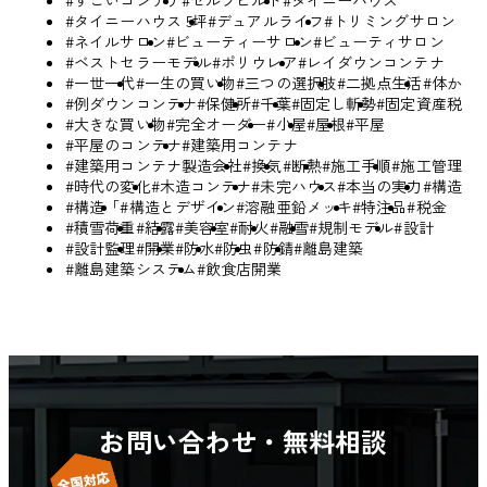
#すごいコンテナ
#セルフビルド
#タイニーハウス
#タイニーハウス 5坪
#デュアルライフ
#トリミングサロン
#ネイルサロン
#ビューティーサロン
#ビューティサロン
#ベストセラーモデル
#ポリウレア
#レイダウンコンテナ
#一世一代
#一生の買い物
#三つの選択肢
#二拠点生活
#体か
#例ダウンコンテナ
#保健所
#千葉
#固定し斬勢
#固定資産税
#大きな買い物
#完全オーダー
#小屋
#屋根
#平屋
#平屋のコンテナ
#建築用コンテナ
#建築用コンテナ製造会社
#換気
#断熱
#施工手順
#施工管理
#時代の変化
#木造コンテナ
#未完ハウス
#本当の実力
#構造
#構造「
#構造とデザイン
#溶融亜鉛メッキ
#特注品
#税金
#積雪荷重
#結露
#美容室
#耐火
#融雪
#規制モデル
#設計
#設計監理
#開業
#防水
#防虫
#防錆
#離島建築
#離島建築システム
#飲食店開業
お問い合わせ・無料相談