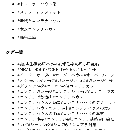
#トレーラーハウス系
#メリットとデメリット
#地域とコンテナハウス
#木造コンテナハウス
#離島建築
タグ一覧
#2拠点生活
#5坪ハウス
#5坪住宅
#5坪小屋
#DIY
#MIKAN_HOUSE
#ONE_DESIGN
#ONE_OFF
#イージーオーダー
#オーダーハウス
#オーバールーフ
#オシャレ
#ガレージ
#ガレージハウス
#ガレージ住居
#グランピング
#コーキング
#コンテナカフェ
#コンテナガレージ
#コンテナショップ
#コンテナで店
#コンテナで飲食店
#コンテナハウス
#コンテナハウスと防音
#コンテナハウスのデメリット
#コンテナハウスのメリット
#コンテナハウスの実力
#コンテナハウスの平屋
#コンテナハウスの真実
#コンテナ小屋
#コンテナ店舗
#コンテナ建築専門会社
#サビ
#シーリング
#シロアリ
#シロアリ対策