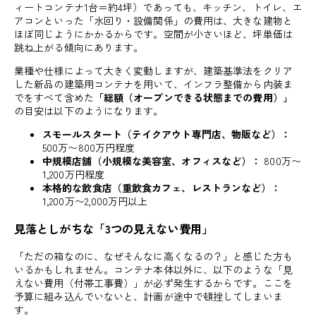
ィートコンテナ1台＝約4坪）であっても、キッチン、トイレ、エ
アコンといった「水回り・設備関係」の費用は、大きな建物と
ほぼ同じようにかかるからです。空間が小さいほど、坪単価は
跳ね上がる傾向にあります。
業種や仕様によって大きく変動しますが、建築基準法をクリア
した新品の建築用コンテナを用いて、インフラ整備から内装ま
でをすべて含めた
「総額（オープンできる状態までの費用）」
の目安は以下のようになります。
スモールスタート（テイクアウト専門店、物販など）：
500万〜800万円程度
中規模店舗（小規模な美容室、オフィスなど）：
800万〜
1,200万円程度
本格的な飲食店（重飲食カフェ、レストランなど）：
1,200万〜2,000万円以上
見落としがちな「3つの見えない費用」
「ただの箱なのに、なぜそんなに高くなるの？」と感じた方も
いるかもしれません。コンテナ本体以外に、以下のような「見
えない費用（付帯工事費）」が必ず発生するからです。ここを
予算に組み込んでいないと、計画が途中で頓挫してしまいま
す。