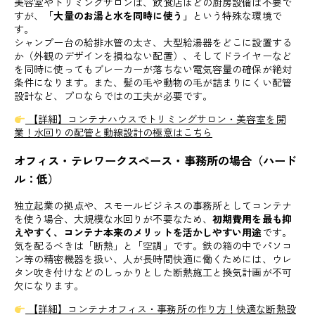
美容室やトリミングサロンは、飲食店ほどの厨房設備は不要で
すが、
「大量のお湯と水を同時に使う」
という特殊な環境で
す。
シャンプー台の給排水管の太さ、大型給湯器をどこに設置する
か（外観のデザインを損ねない配置）、そしてドライヤーなど
を同時に使ってもブレーカーが落ちない電気容量の確保が絶対
条件になります。また、髪の毛や動物の毛が詰まりにくい配管
設計など、プロならではの工夫が必要です。
【詳細】コンテナハウスでトリミングサロン・美容室を開
業！水回りの配管と動線設計の極意はこちら
オフィス・テレワークスペース・事務所の場合（ハード
ル：低）
独立起業の拠点や、スモールビジネスの事務所としてコンテナ
を使う場合、大規模な水回りが不要なため、
初期費用を最も抑
えやすく、コンテナ本来のメリットを活かしやすい用途
です。
気を配るべきは「断熱」と「空調」です。鉄の箱の中でパソコ
ン等の精密機器を扱い、人が長時間快適に働くためには、ウレ
タン吹き付けなどのしっかりとした断熱施工と換気計画が不可
欠になります。
【詳細】コンテナオフィス・事務所の作り方！快適な断熱設