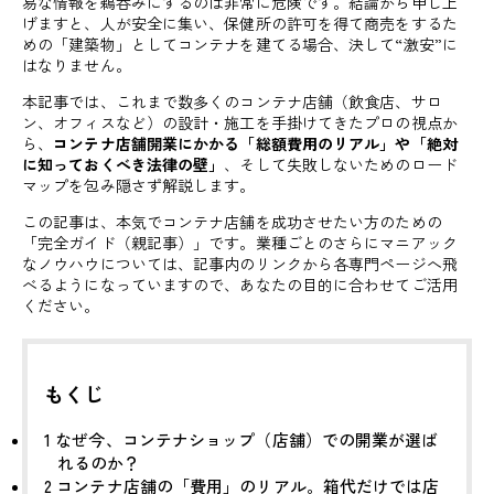
易な情報を鵜呑みにするのは非常に危険です。結論から申し上
げますと、人が安全に集い、保健所の許可を得て商売をするた
めの「建築物」としてコンテナを建てる場合、決して“激安”に
はなりません。
本記事では、これまで数多くのコンテナ店舗（飲食店、サロ
ン、オフィスなど）の設計・施工を手掛けてきたプロの視点か
ら、
コンテナ店舗開業にかかる「総額費用のリアル」や「絶対
に知っておくべき法律の壁」
、そして失敗しないためのロード
マップを包み隠さず解説します。
この記事は、本気でコンテナ店舗を成功させたい方のための
「完全ガイド（親記事）」です。業種ごとのさらにマニアック
なノウハウについては、記事内のリンクから各専門ページへ飛
べるようになっていますので、あなたの目的に合わせてご活用
ください。
もくじ
1
なぜ今、コンテナショップ（店舗）での開業が選ば
れるのか？
2
コンテナ店舗の「費用」のリアル。箱代だけでは店