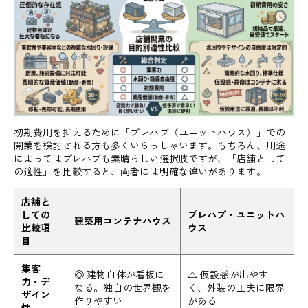
初期費用を抑えるために「プレハブ（ユニットハウス）」での
開業を検討される方も多くいらっしゃいます。もちろん、用途
によってはプレハブも素晴らしい選択肢ですが、「店舗として
の適性」を比較すると、両者には明確な違いがあります。
店舗と
しての
プレハブ・ユニットハ
建築用コンテナハウス
比較項
ウス
目
集客
◎ 建物自体が看板に
△ 仮設感が出やす
力・デ
なる。独自の世界観を
く、外装の工夫に限界
ザイン
作りやすい
がある
性