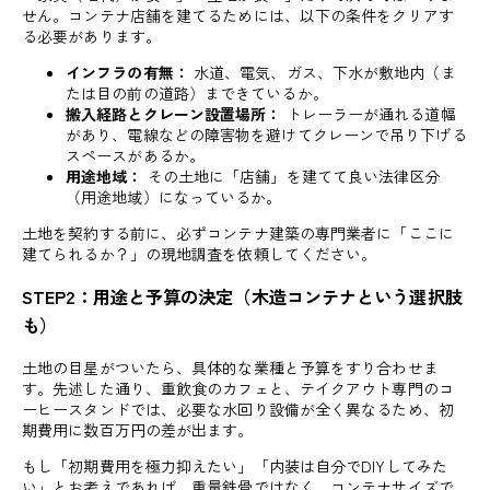
せん。コンテナ店舗を建てるためには、以下の条件をクリアす
る必要があります。
インフラの有無：
水道、電気、ガス、下水が敷地内（ま
たは目の前の道路）まできているか。
搬入経路とクレーン設置場所：
トレーラーが通れる道幅
があり、電線などの障害物を避けてクレーンで吊り下げる
スペースがあるか。
用途地域：
その土地に「店舗」を建てて良い法律区分
（用途地域）になっているか。
土地を契約する前に、必ずコンテナ建築の専門業者に「ここに
建てられるか？」の現地調査を依頼してください。
STEP2：用途と予算の決定（木造コンテナという選択肢
も）
土地の目星がついたら、具体的な業種と予算をすり合わせま
す。先述した通り、重飲食のカフェと、テイクアウト専門のコ
ーヒースタンドでは、必要な水回り設備が全く異なるため、初
期費用に数百万円の差が出ます。
もし「初期費用を極力抑えたい」「内装は自分でDIYしてみた
い」とお考えであれば、重量鉄骨ではなく、コンテナサイズで