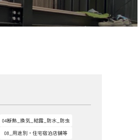
04断熱_換気_結露_防水_防虫
08_用途別・住宅宿泊店舗等