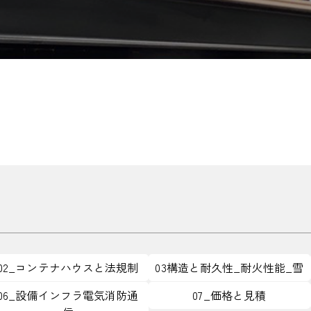
02_コンテナハウスと法規制
03構造と耐久性_耐火性能_雪
06_設備インフラ電気消防通
07_価格と見積