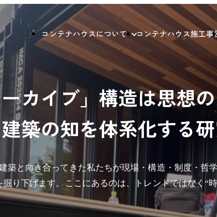
コンテナハウスについて
コンテナハウス施工事
アーカイブ」構造は思想の
ナ建築の知を体系化する研
建築と向き合ってきた私たちが現場・構造・制度・哲
”を掘り下げます。ここにあるのは、トレンドではなく“時