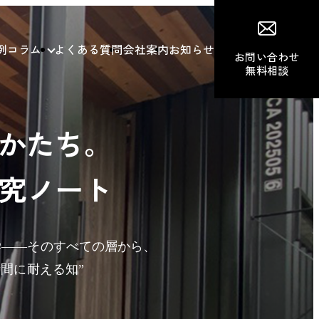
例
コラム
よくある質問
会社案内
お知らせ
お問い合わせ
無料相談
かたち。
究ノート
学——そのすべての層から、
間に耐える知”