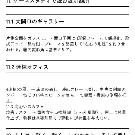
11. ケーススタディで読む設計勘所
11.1 大開口のギャラリー
片側全面をガラスに。→ 開口周囲はH形鋼フレームで額縁化、梁
成アップ、反対側にブレースを配置して“左右の剛性”を釣り合
わせる。層間変形角は基準クリア。
11.2 連棟オフィス
4連棟×2層。→ 床梁の通し、連結プレート増し、中央に制震ダ
ンパー。ねじり応答のピークが落ち、PC機器・書架の倒壊を抑
止。
11.3 海沿いのカフェ
塩害リスク。→ 重防食＋点検短縮（3〜5年周期）。屋上は軽量
仕上げ、看板は基礎別建てで建物に過荷重を与えない。
12. まとめ：軽く、強く、しなやかに、そして美し