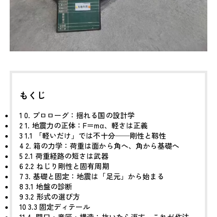
もくじ
1
0. プロローグ：揺れる国の設計学
2
1. 地震力の正体：F＝mα、軽さは正義
3
1.1 「軽いだけ」では不十分──剛性と靱性
4
2. 箱の力学：荷重は面から角へ、角から基礎へ
5
2.1 荷重経路の短さは武器
6
2.2 ねじり剛性と固有周期
7
3. 基礎と固定：地震は「足元」から始まる
8
3.1 地盤の診断
9
3.2 形式の選び方
10
3.3 固定ディテール
11
4. 開口・意匠・構造：抜いたら返す、これが作法