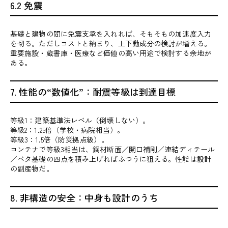
6.2 免震
基礎と建物の間に免震支承を入れれば、そもそもの加速度入力
を切る。ただしコストと納まり、上下動成分の検討が増える。
重要施設・蔵書庫・医療など価値の高い用途で検討する余地が
ある。
7. 性能の“数値化”：耐震等級は到達目標
等級1：建築基準法レベル（倒壊しない）。
等級2：1.25倍（学校・病院相当）。
等級3：1.5倍（防災拠点級）。
コンテナで等級3相当は、鋼材断面／開口補剛／連結ディテール
／ベタ基礎の四点を積み上げればふつうに狙える。性能は設計
の副産物だ。
8. 非構造の安全：中身も設計のうち