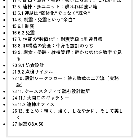
12
5. 連棟・多ユニット：群れれば強い箱
13
5.1 連結は“弱体化”ではなく“統合”
14
6. 制震・免震という“余白”
15
6.1 制震
16
6.2 免震
17
7. 性能の“数値化”：耐震等級は到達目標
18
8. 非構造の安全：中身も設計のうち
19
9. 腐食・塗装・維持管理：静かな劣化を数字で見
る
20
9.1 防食設計
21
9.2 点検サイクル
22
10. 設計ワークフロー：詩と数式の二刀流（実務
版）
23
11. ケーススタディで読む設計勘所
24
11.1 大開口のギャラリー
25
11.2 連棟オフィス
26
12. まとめ：軽く、強く、しなやかに、そして美し
く
27
耐震Q&A 50