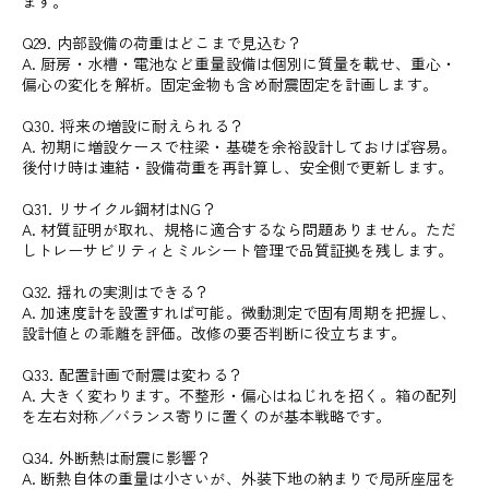
ます。
Q29. 内部設備の荷重はどこまで見込む？
A. 厨房・水槽・電池など重量設備は個別に質量を載せ、重心・
偏心の変化を解析。固定金物も含め耐震固定を計画します。
Q30. 将来の増設に耐えられる？
A. 初期に増設ケースで柱梁・基礎を余裕設計しておけば容易。
後付け時は連結・設備荷重を再計算し、安全側で更新します。
Q31. リサイクル鋼材はNG？
A. 材質証明が取れ、規格に適合するなら問題ありません。ただ
しトレーサビリティとミルシート管理で品質証拠を残します。
Q32. 揺れの実測はできる？
A. 加速度計を設置すれば可能。微動測定で固有周期を把握し、
設計値との乖離を評価。改修の要否判断に役立ちます。
Q33. 配置計画で耐震は変わる？
A. 大きく変わります。不整形・偏心はねじれを招く。箱の配列
を左右対称／バランス寄りに置くのが基本戦略です。
Q34. 外断熱は耐震に影響？
A. 断熱自体の重量は小さいが、外装下地の納まりで局所座屈を