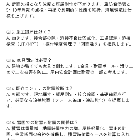
A. 断面欠損となり強度と座屈耐性が下がります。重防食塗装と
5〜10年周期の点検・再塗で長期的に性能を維持。海風環境は仕
様を上げます。
Q15. 施工誤差は効く？
A. 効きます。接合部の隙・溶接不良は弱点化。工場認定・溶接
検査（UT/MPT）・据付精度管理で「図面通り」を担保します。
Q16. 家具固定は必要？
A. 建物が強くても家具は倒れます。L金具・耐震ポール・滑り止
めで二次被害を防止。屋内安全計画は耐震の一部と考えます。
Q17. 既存コンテナの耐震診断は？
A. 可能です。現地採寸・板厚測定・接合確認・基礎確認を行
い、必要なら追補強案（フレーム追加・連結強化）を提案しま
す。
Q18. 雪国での耐雪と耐震の関係は？
A. 積雪は重量増＝地震時慣性力の増。屋根軽量化、雪止め計
画、柱梁断面の余裕を確保し、積雪時荷重ケースを計算に入れ
ます。