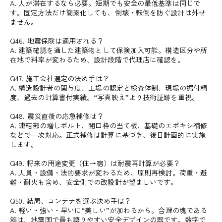
A. 人が滞在するなら必要。短期でも安全の最低基準は同じで
す。固定方法だけ簡素化しても、倒壊・転倒を防ぐ設計は外せ
ません。
Q46. 地震保険は適用される？
A. 建築確認を通した建築物として保険加入可能。構造区分や所
在地で料率が変わるため、設計段階で代理店に確認を。
Q47. 施工会社選定の決め手は？
A. 構造設計者の関与度、工場の認定と検査体制、現場の据付精
度、過去の計算書付実績。“写真映え”より技術証跡を重視。
Q48. 震災直後の応急補修は？
A. 連結部の増しボルト、開口枠の当て板、基礎のエポキシ補修
などで一次対応。正式補修は計算に基づき、後日計画的に実施
します。
Q49. 将来の用途変更（住→宿）は耐震再計算が必要？
A. 人員・設備・法的要求が変わるため、原則再検討。荷重・避
難・耐火も含め、安全側での改設計が望ましいです。
Q50. 結局、コンテナを選ぶ決め手は？
A. 軽い・強い・早いに“美しい”が加わるから。合理の塊である
箱は、地震国で最も語りやすい安全デザインの器です。数字で