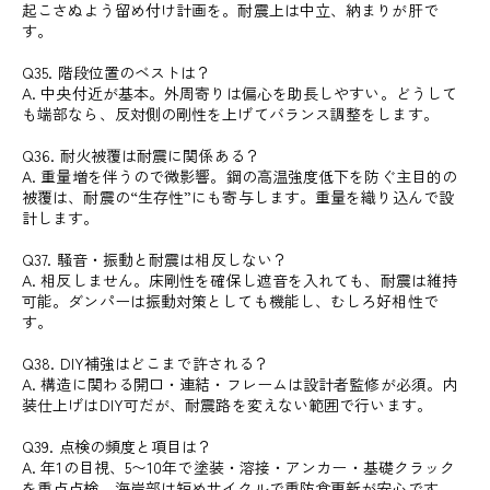
起こさぬよう留め付け計画を。耐震上は中立、納まりが肝で
す。
Q35. 階段位置のベストは？
A. 中央付近が基本。外周寄りは偏心を助長しやすい。どうして
も端部なら、反対側の剛性を上げてバランス調整をします。
Q36. 耐火被覆は耐震に関係ある？
A. 重量増を伴うので微影響。鋼の高温強度低下を防ぐ主目的の
被覆は、耐震の“生存性”にも寄与します。重量を織り込んで設
計します。
Q37. 騒音・振動と耐震は相反しない？
A. 相反しません。床剛性を確保し遮音を入れても、耐震は維持
可能。ダンパーは振動対策としても機能し、むしろ好相性で
す。
Q38. DIY補強はどこまで許される？
A. 構造に関わる開口・連結・フレームは設計者監修が必須。内
装仕上げはDIY可だが、耐震路を変えない範囲で行います。
Q39. 点検の頻度と項目は？
A. 年1の目視、5〜10年で塗装・溶接・アンカー・基礎クラック
を重点点検。海岸部は短めサイクルで重防食更新が安心です。