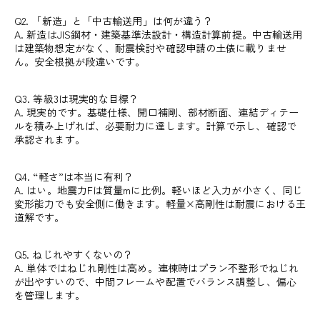
Q2. 「新造」と「中古輸送用」は何が違う？
A. 新造はJIS鋼材・建築基準法設計・構造計算前提。中古輸送用
は建築物想定がなく、耐震検討や確認申請の土俵に載りませ
ん。安全根拠が段違いです。
Q3. 等級3は現実的な目標？
A. 現実的です。基礎仕様、開口補剛、部材断面、連結ディテー
ルを積み上げれば、必要耐力に達します。計算で示し、確認で
承認されます。
Q4. “軽さ”は本当に有利？
A. はい。地震力Fは質量mに比例。軽いほど入力が小さく、同じ
変形能力でも安全側に働きます。軽量×高剛性は耐震における王
道解です。
Q5. ねじれやすくないの？
A. 単体ではねじれ剛性は高め。連棟時はプラン不整形でねじれ
が出やすいので、中間フレームや配置でバランス調整し、偏心
を管理します。