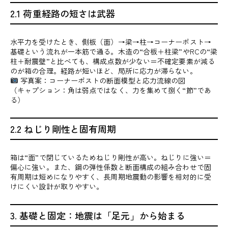
2.1 荷重経路の短さは武器
水平力を受けたとき、側板（面）→梁→柱→コーナーポスト→
基礎という流れが一本筋で通る。木造の“合板＋柱梁”やRCの“梁
柱＋耐震壁”と比べても、構成点数が少ない＝不確定要素が減る
のが箱の合理。経路が短いほど、局所に応力が滞らない。
写真案：コーナーポストの断面模型と応力流線の図
（キャプション：角は弱点ではなく、力を集めて捌く“節”であ
る）
2.2 ねじり剛性と固有周期
箱は“面”で閉じているためねじり剛性が高い。ねじりに強い＝
偏心に強い。また、鋼の弾性係数と断面構成の組み合わせで固
有周期は短めになりやすく、長周期地震動の影響を相対的に受
けにくい設計が取りやすい。
3. 基礎と固定：地震は「足元」から始まる