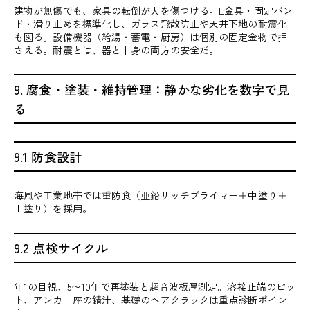
建物が無傷でも、家具の転倒が人を傷つける。L金具・固定バン
ド・滑り止めを標準化し、ガラス飛散防止や天井下地の耐震化
も図る。設備機器（給湯・蓄電・厨房）は個別の固定金物で押
さえる。耐震とは、器と中身の両方の安全だ。
9. 腐食・塗装・維持管理：静かな劣化を数字で見
る
9.1 防食設計
海風や工業地帯では重防食（亜鉛リッチプライマー＋中塗り＋
上塗り）を採用。
9.2 点検サイクル
年1の目視、5〜10年で再塗装と超音波板厚測定。溶接止端のピッ
ト、アンカー座の錆汁、基礎のヘアクラックは重点診断ポイン