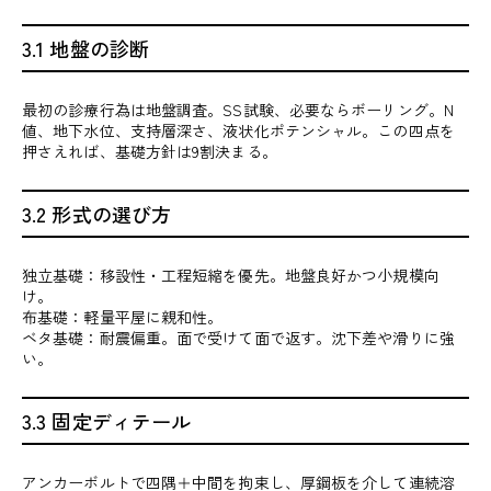
3.1 地盤の診断
最初の診療行為は地盤調査。SS試験、必要ならボーリング。N
値、地下水位、支持層深さ、液状化ポテンシャル。この四点を
押さえれば、基礎方針は9割決まる。
3.2 形式の選び方
独立基礎：移設性・工程短縮を優先。地盤良好かつ小規模向
け。
布基礎：軽量平屋に親和性。
ベタ基礎：耐震偏重。面で受けて面で返す。沈下差や滑りに強
い。
3.3 固定ディテール
アンカーボルトで四隅＋中間を拘束し、厚鋼板を介して連続溶