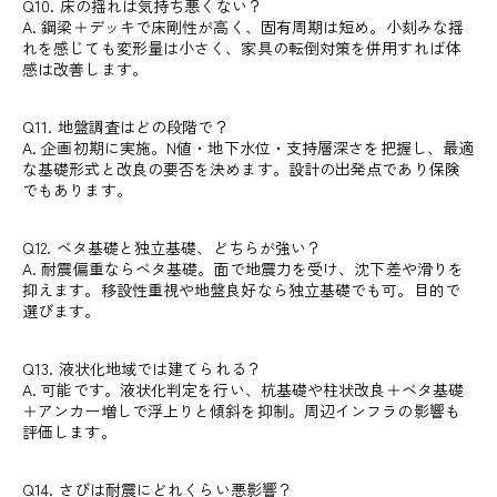
Q10. 床の揺れは気持ち悪くない？
A. 鋼梁＋デッキで床剛性が高く、固有周期は短め。小刻みな揺
れを感じても変形量は小さく、家具の転倒対策を併用すれば体
感は改善します。
Q11. 地盤調査はどの段階で？
A. 企画初期に実施。N値・地下水位・支持層深さを把握し、最適
な基礎形式と改良の要否を決めます。設計の出発点であり保険
でもあります。
Q12. ベタ基礎と独立基礎、どちらが強い？
A. 耐震偏重ならベタ基礎。面で地震力を受け、沈下差や滑りを
抑えます。移設性重視や地盤良好なら独立基礎でも可。目的で
選びます。
Q13. 液状化地域では建てられる？
A. 可能です。液状化判定を行い、杭基礎や柱状改良＋ベタ基礎
＋アンカー増しで浮上りと傾斜を抑制。周辺インフラの影響も
評価します。
Q14. さびは耐震にどれくらい悪影響？