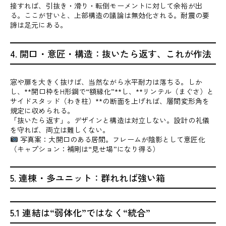
接すれば、引抜き・滑り・転倒モーメントに対して余裕が出
る。ここが甘いと、上部構造の議論は無効化される。耐震の要
諦は足元にある。
4. 開口・意匠・構造：抜いたら返す、これが作法
窓や扉を大きく抜けば、当然ながら水平耐力は落ちる。しか
し、**開口枠をH形鋼で“額縁化”**し、**リンテル（まぐさ）と
サイドスタッド（わき柱）**の断面を上げれば、層間変形角を
規定に収められる。
「抜いたら返す」。デザインと構造は対立しない。設計の礼儀
を守れば、両立は難しくない。
写真案：大開口のある居間。フレームが陰影として意匠化
（キャプション：補剛は“見せ場”になり得る）
5. 連棟・多ユニット：群れれば強い箱
5.1 連結は“弱体化”ではなく“統合”