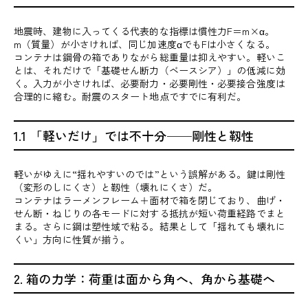
地震時、建物に入ってくる代表的な指標は慣性力F＝m×α。
m（質量）が小さければ、同じ加速度αでもFは小さくなる。
コンテナは鋼骨の箱でありながら総重量は抑えやすい。軽いこ
とは、それだけで「基礎せん断力（ベースシア）」の低減に効
く。入力が小さければ、必要耐力・必要剛性・必要接合強度は
合理的に縮む。耐震のスタート地点ですでに有利だ。
1.1 「軽いだけ」では不十分──剛性と靱性
軽いがゆえに“揺れやすいのでは”という誤解がある。鍵は剛性
（変形のしにくさ）と靱性（壊れにくさ）だ。
コンテナはラーメンフレーム＋面材で箱を閉じており、曲げ・
せん断・ねじりの各モードに対する抵抗が短い荷重経路でまと
まる。さらに鋼は塑性域で粘る。結果として「揺れても壊れに
くい」方向に性質が揃う。
2. 箱の力学：荷重は面から角へ、角から基礎へ