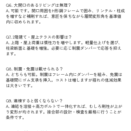
Q6. 大開口のあるリビングは無理？
A. 可能です。開口周囲をH形鋼フレームで囲み、リンテル・柱成
を増すなど補剛すれば、意匠を保ちながら層間変形角を基準値
内に収められます。
Q7. 2階建て・屋上テラスの影響は？
A. 上階・屋上荷重は慣性力を増やします。軽量仕上げを選び、
柱梁断面と基礎を増強。必要に応じ制震ダンパーで応答を抑え
ます。
Q8. 制震・免震は載せられる？
A. どちらも可能。制震はフレーム内にダンパーを組み、免震は
基礎間にゴム支承を挿入。コストは増しますが揺れの低減効果
は大きいです。
Q9. 連棟すると弱くならない？
A. 連結を溶接＋高力ボルトで一体化すれば、むしろ剛性が上が
り変形が均されます。接合部の設計・検査を厳格に行うことが
条件です。