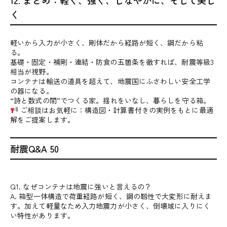
く
軽いから入力が小さく、剛体だから経路が短く、鋼だから粘
る。
基礎・固定・補剛・連結・防食の五箇条を徹すれば、耐震等級3
相当が視野。
コンテナは輸送の道具を超えて、地震国にふさわしい安全工学
の器になる。
“詩と数式の間”でつくる家。揺れをいなし、暮らしを守る箱。
ご相談はお気軽に：構造図・計算書付きの実例をもとに最適
解をご提案します。
耐震Q&A 50
Q1. なぜコンテナは地震に強いと言えるの？
A. 箱型一体構造で荷重経路が短く、鋼の靱性で大変形に耐えま
す。加えて軽量なため入力地震力が小さく、倒壊域に入りにく
い特性があります。