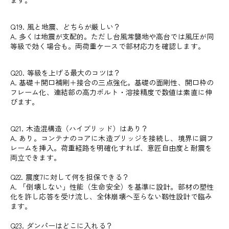
Q19. 風と地震、どちらが厳しい？
A. 多くは地震が支配的。ただし台風常襲地や高台では風圧が同
等級で効く場合も。両荷重ケースで部材応力を確認します。
Q20. 等級を上げる最大のコツは？
A. 基礎＋開口補剛＋接合の三点強化。基礎の面剛性、開口枠の
フレーム化、連結部の高力ボルト・溶接精度で数値は素直に伸
びます。
Q21. 木造混構造（ハイブリッド）はあり？
A. あり。コンテナのコアに木造ブリッジを接続し、境界に鋼フ
レームを挿入。荷重経路を明確化すれば、意匠自由度と耐震を
両立できます。
Q22. 震度7に対して何を担保できる？
A. 「倒壊しない」性能（生命安全）を基準に設計。部材の塑性
化を許し応答を受け流し、全体崩壊へ至らない靱性設計で臨み
ます。
Q23. ダンパーはどこに入れる？