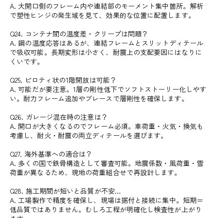
A. 大開口側のフレーム内や連結部のモーメント集中箇所。解析
で塑性ヒンジの発生域を見て、効果的な位置に配置します。
Q24. コンテナ間の温度差・クリープは問題？
A. 鋼の温度応答はあるが、連結フレームとスリットディテール
で吸収可能。長期変形は小さく、耐震上の支配要因にはなりに
くいです。
Q25. ピロティ状の1階開放は可能？
A. 可能だが要注意。1層の剛性低下でソフトストーリー化しやす
い。耐力フレーム追加やブレースで層剛性を確保します。
Q26. ガレージ混在時の注意は？
A. 開口が大きくなるのでフレーム必須。車荷重・火気・換気も
考慮し、耐火・耐震の両立ディテールを選びます。
Q27. 海外基準への適合は？
A. 多くの国で鉄骨構造として審査可能。地震係数・風荷重・雪
荷重が異なるため、現地の荷重組合せで再設計します。
Q28. 施工期間が短いと品質が不安…
A. 工場製作で精度を確保し、現場は据付と接続に集中。短期＝
低品質ではありません。むしろ工程が明確化し検査性が上がり