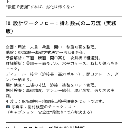
ト。
“数値で把握”すれば、劣化は怖くない
10. 設計ワークフロー：詩と数式の二刀流（実務
版）
企画：用途・人員・荷重・開口・移設可否を整理。
地盤：SS試験→基礎方式決定→液状化評価。
予備解析：平面・断面・開口案を一次解析で粗選別。
詳細解析：骨組み＋面モデル、水平力ケース、ねじり偏心をチ
ェック。
ディテール：接合（溶接長・高力ボルト）、開口フレーム、ダ
ンパー納まり。
製作検査：工場の寸法・溶接・塗装をロット管理。
据付検査：基礎精度、アンカー締付、現地溶接、通り芯の実
測。
引渡し：取扱説明＋地震時点検手順書をセットで渡す。
写真案：据付検査のチェックリスト
（キャプション：安全は“段取り”で八割決まる）