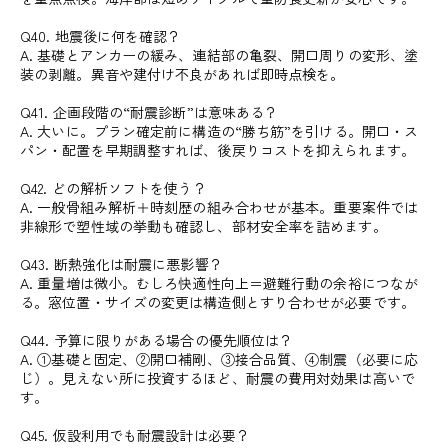
Q40. 地震後に何を確認？
A. 基礎とアンカーの緩み、連結部の亀裂、開口周りの変形、塗
装の剥離。異音や建付け不良があれば即時点検を。
Q41. 企画段階の“耐震診断”は意味ある？
A. 大いに。プラン確定前に構造の“勝ち筋”を引ける。開口・ス
パン・配置を早期調整すれば、後戻りコストを抑えられます。
Q42. どの解析ソフトを使う？
A. 一般骨組み解析＋時刻歴の組み合わせが基本。重要案件では
非線形で塑性域の挙動も確認し、部材安全率を詰めます。
Q43. 断熱強化は耐震に悪影響？
A. 重量増は微小。むしろ快適性向上＝避難行動の余裕につなが
る。窓位置・サイズの変更は構造側とすり合わせが必要です。
Q44. 予算に限りがある場合の優先順位は？
A. ①基礎と固定、②開口補剛、③接合品質、④制震（必要に応
じ）。見えない所に投資するほど、耐震の費用対効果は高いで
す。
Q45. 仮設利用でも耐震設計は必要？