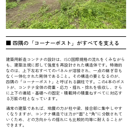
■ 四隅の「コーナーポスト」がすべてを支える
建築用新造コンテナの設計は、ISO国際規格の流れをくみながら
も、建築法規に即して強度を再設計された構造体です。特徴的
なのは、上下左右すべてのパネルが溶接され、一点の継ぎ目も
なく一体化された剛体であること。その構造の要となるのが、
四隅の「コーナーポスト」と呼ばれる鋼柱です。この4本のポス
トが、コンテナ全体の荷重・応力・揺れ・捻れを吸収し、さら
に上下の連結・基礎への固定・積載時の積重ねすべてに対応す
る万能の柱となっています。
通常の建築であれば、地震の力が柱や梁、接合部に集中しやす
くなりますが、コンテナ構造では力が“面”と“角”に分散されて
いくため、どの方向からの揺れにも比較的均等に耐えることが
できます。