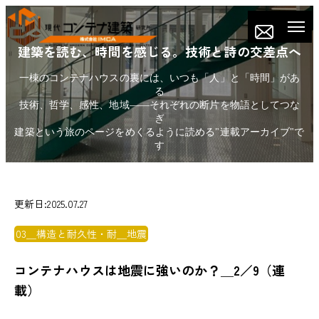
建築を読む、時間を感じる。技術と詩の交差点へ
一棟のコンテナハウスの裏には、いつも「人」と「時間」があ
る
技術、哲学、感性、地域——それぞれの断片を物語としてつな
ぎ
建築という旅のページをめくるように読める"連載アーカイブ"で
す
更新日:2025.07.27
03＿構造と耐久性・耐＿地震
コンテナハウスは地震に強いのか？＿2／9（連
載）