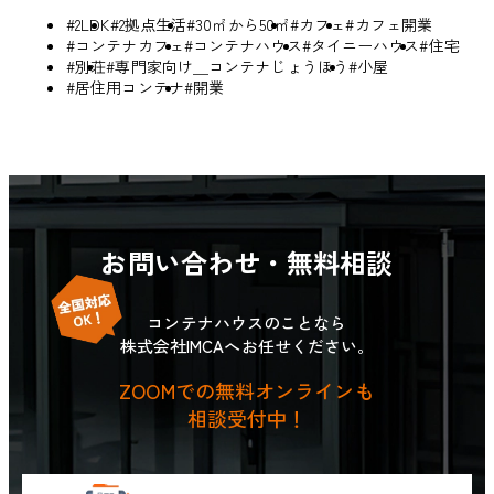
#2LDK
#2拠点生活
#30㎡から50㎡
#カフェ
#カフェ開業
#コンテナカフェ
#コンテナハウス
#タイニーハウス
#住宅
#別荘
#専門家向け＿コンテナじょうほう
#小屋
#居住用コンテナ
#開業
お問い合わせ・無料相談
コンテナハウスのことなら
株式会社IMCAへお任せください。
ZOOMでの無料オンラインも
相談受付中！