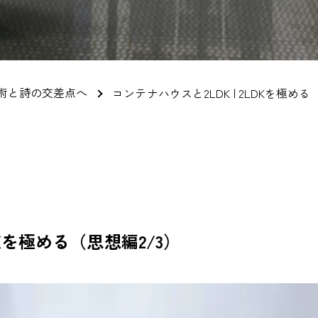
術と詩の交差点へ
コンテナハウスと2LDK | 2LDKを極める
DKを極める（思想編2/3）