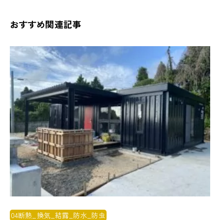
おすすめ関連記事
04断熱_換気_結露_防水_防虫