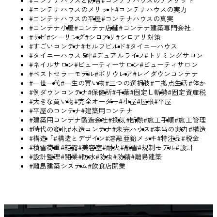
#コンテナハウスのメリット
#コンテナハウスの実力
#コンテナハウスの平屋
#コンテナハウスの真実
#コンテナ小屋
#コンテナ店舗
#コンテナ建築専門会社
#サビ
#シーリング
#シロアリ
#シロアリ対策
#すごいコンテナ
#セルフビルド
#タイニーハウス
#タイニーハウス 5坪
#デュアルライフ
#トリミングサロン
#ネイルサロン
#ビューティーサロン
#ビューティサロン
#ベストセラーモデル
#ポリウレア
#レイダウンコンテナ
#一世一代
#一生の買い物
#三つの選択肢
#二拠点生活
#体か
#例ダウンコンテナ
#保健所
#千葉
#固定し斬勢
#固定資産税
#大きな買い物
#完全オーダー
#小屋
#屋根
#平屋
#平屋のコンテナ
#建築用コンテナ
#建築用コンテナ製造会社
#換気
#断熱
#施工手順
#施工管理
#時代の変化
#木造コンテナ
#未完ハウス
#本当の実力
#構造
#構造「
#構造とデザイン
#溶融亜鉛メッキ
#特注品
#税金
#積雪荷重
#結露
#美容室
#耐火
#融雪
#規制モデル
#設計
#設計監理
#開業
#防水
#防虫
#防錆
#離島建築
#離島建築システム
#飲食店開業