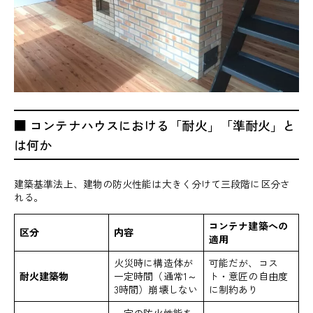
■ コンテナハウスにおける「耐火」「準耐火」と
は何か
建築基準法上、建物の防火性能は大きく分けて三段階に区分さ
れる。
コンテナ建築への
区分
内容
適用
火災時に構造体が
可能だが、コス
耐火建築物
一定時間（通常1～
ト・意匠の自由度
3時間）崩壊しない
に制約あり
一定の防火性能を