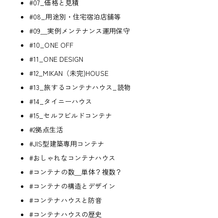
#07_価格と見積
#08_用途別・住宅宿泊店舗等
#09＿実例メンテナンス運用保守
#10_ONE OFF
#11_ONE DESIGN
#12_MIKAN（未完)HOUSE
#13_旅するコンテナハウス_読物
#14_タイニーハウス
#15_セルフビルドコンテナ
#2拠点生活
#JIS型建築専用コンテナ
#おしゃれなコンテナハウス
#コンテナの数＿単体？複数？
#コンテナの構造とデザイン
#コンテナハウスと防音
#コンテナハウスの歴史