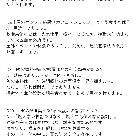
抑えられます。
Q8｜屋外コンテナ施設（カフェ・ショップ）はどう考えれば？
A｜用途によります。
飲食店舗などは「火気使用」扱いになるため、準耐火仕様また
は防火区画が必須です。
屋外イベントや仮設であっても、消防法・建築基準法の双方に
配慮しましょう。
Q9｜防火塗料や耐火被覆はどの程度効果がある？
A｜効果はありますが、目的を明確に。
防火塗料は、一定時間鋼材の表面温度上昇を抑えます。
ただし「塗れば耐火」ではありません。
構造体の全体設計と組み合わせて、初めて意味を持ちます。
Q10｜IMCAが推奨する“耐火設計の哲学”とは？
A｜「燃えない神話ではなく、燃えても倒れない設計」。
建築を守るのは素材ではなく誠実な設計思想です。
法を守り、構造を理解し、現場を尊重する。
その三位一体の中に、真の防火安全が存在します。