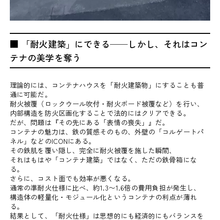
■ 「耐火建築」にできる──しかし、それはコン
テナの美学を奪う
理論的には、コンテナハウスを「耐火建築物」にすることも普
通に可能だ。
耐火被覆（ロックウール吹付・耐火ボード被覆など）を行い、
内部構造を防火区画化することで法的にはクリアできる。
だが、問題は『その先にある「表情の喪失」』だ。
コンテナの魅力は、鉄の質感そのもの、外壁の「コルゲートパ
ネル」などのICONにある。
その鉄肌を覆い隠し、完全に耐火被覆を施した瞬間、
それはもはや「コンテナ建築」ではなく、ただの鉄骨箱にな
る。
さらに、コスト面でも効率が悪くなる。
通常の準耐火仕様に比べ、約1.3〜1.6倍の費用負担が発生し、
構造体の軽量化・モジュール化というコンテナの利点が薄れ
る。
結果として、「耐火仕様」は思想的にも経済的にもバランスを