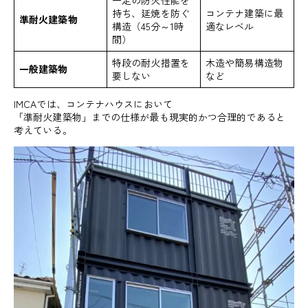
持ち、延焼を防ぐ
コンテナ建築に最
準耐火建築物
構造（45分～1時
適なレベル
間）
特段の耐火措置を
木造や簡易構造物
一般建築物
要しない
など
IMCAでは、コンテナハウスにおいて
「準耐火建築物」までの仕様が最も現実的かつ合理的であると
考えている。