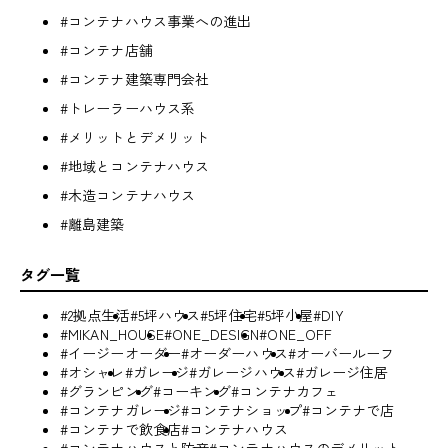
#コンテナハウス事業への進出
#コンテナ店舗
#コンテナ建築専門会社
#トレーラーハウス系
#メリットとデメリット
#地域とコンテナハウス
#木造コンテナハウス
#離島建築
タグ一覧
#2拠点生活
#5坪ハウス
#5坪住宅
#5坪小屋
#DIY
#MIKAN_HOUSE
#ONE_DESIGN
#ONE_OFF
#イージーオーダー
#オーダーハウス
#オーバールーフ
#オシャレ
#ガレージ
#ガレージハウス
#ガレージ住居
#グランピング
#コーキング
#コンテナカフェ
#コンテナガレージ
#コンテナショップ
#コンテナで店
#コンテナで飲食店
#コンテナハウス
#コンテナハウスと防音
#コンテナハウスのデメリット