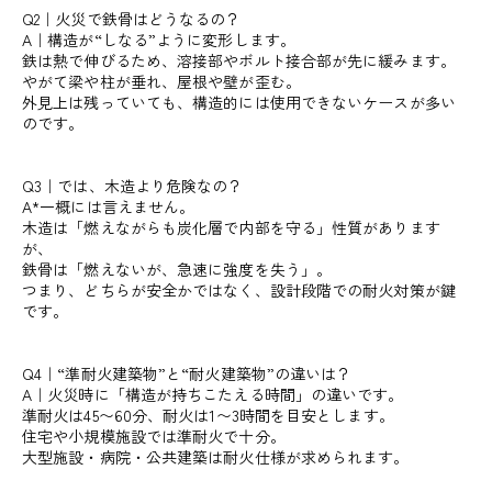
Q2｜火災で鉄骨はどうなるの？
A｜構造が“しなる”ように変形します。
鉄は熱で伸びるため、溶接部やボルト接合部が先に緩みます。
やがて梁や柱が垂れ、屋根や壁が歪む。
外見上は残っていても、構造的には使用できないケースが多い
のです。
Q3｜では、木造より危険なの？
A*一概には言えません。
木造は「燃えながらも炭化層で内部を守る」性質があります
が、
鉄骨は「燃えないが、急速に強度を失う」。
つまり、どちらが安全かではなく、設計段階での耐火対策が鍵
です。
Q4｜“準耐火建築物”と“耐火建築物”の違いは？
A｜火災時に「構造が持ちこたえる時間」の違いです。
準耐火は45〜60分、耐火は1〜3時間を目安とします。
住宅や小規模施設では準耐火で十分。
大型施設・病院・公共建築は耐火仕様が求められます。