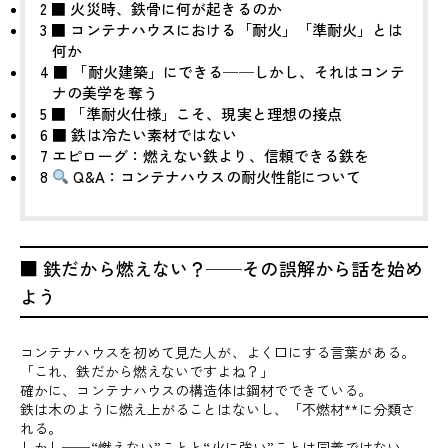
2
■ 火災時、鉄骨に何が起きるのか
3
■ コンテナハウスにおける「耐火」「準耐火」とは
何か
4
■ 「耐火建築」にできる──しかし、それはコンテ
ナの美学を奪う
5
■ 「準耐火仕様」こそ、現実と理想の接点
6
■ 鉄は冷たい素材ではない
7
エピローグ：燃えない鉄より、信頼できる鉄を
8
Q&A：コンテナハウスの耐火性能について
■ 鉄だから燃えない？──その誤解から話を始め
よう
コンテナハウスを初めて見た人が、よく口にする言葉がある。
「これ、鉄だから燃えないですよね？」
確かに、コンテナハウスの構造体は鋼材でできている。
鉄は木のように燃え上がることはないし、「不燃材**に分類さ
れる。
しかし──“燃えない”ことと“火に強い”ことは同義ではない。