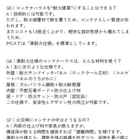
Q5｜コンテナハウスを“耐火建築”にすることはできる？
A｜技術的には可能です。
ただし、耐火被覆材で鉄を覆うため、コンテナらしい質感が失
われます。
またコストも1.5倍近く上がり、軽快な設計思想から離れてしま
うため、
IMCAでは「準耐火仕様」を標準としています。
Q6｜準耐火仕様のコンテナハウスは、どんな材料を使う？
A｜主に次のような仕様です。
外壁：耐火サンドイッチパネル（ロックウール芯材）（コルゲ
ートパネルのうちがわに）
屋根：ガルバリウム鋼板＋耐火断熱層
内壁：不燃石膏ボード＋防火仕上げ材
窓・ドア：防火サッシ・防火戸（認定品）
この仕様で、安全性とデザイン性の両立が可能です。
Q7｜火災時にコンテナの中はどうなるの？
A｜内部の仕上げ材や家具が燃えますが、
構造体が耐える時間を確保すれば「避難時間」を稼げます。
準耐火仕様なら、建物全体の崩壊を防ぎつつ、延焼を最小限に