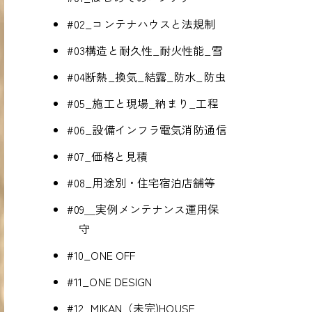
#02_コンテナハウスと法規制
#03構造と耐久性_耐火性能_雪
#04断熱_換気_結露_防水_防虫
#05_施工と現場_納まり_工程
#06_設備インフラ電気消防通信
#07_価格と見積
#08_用途別・住宅宿泊店舗等
#09＿実例メンテナンス運用保
守
#10_ONE OFF
#11_ONE DESIGN
#12_MIKAN（未完)HOUSE