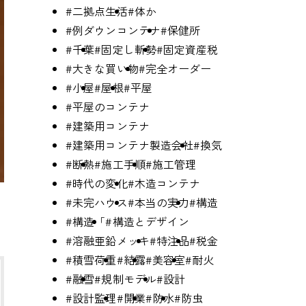
#二拠点生活
#体か
#例ダウンコンテナ
#保健所
#千葉
#固定し斬勢
#固定資産税
#大きな買い物
#完全オーダー
#小屋
#屋根
#平屋
#平屋のコンテナ
#建築用コンテナ
#建築用コンテナ製造会社
#換気
#断熱
#施工手順
#施工管理
#時代の変化
#木造コンテナ
#未完ハウス
#本当の実力
#構造
#構造「
#構造とデザイン
#溶融亜鉛メッキ
#特注品
#税金
#積雪荷重
#結露
#美容室
#耐火
#融雪
#規制モデル
#設計
#設計監理
#開業
#防水
#防虫