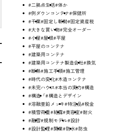
#二拠点生活
#体か
#例ダウンコンテナ
#保健所
#千葉
#固定し斬勢
#固定資産税
#大きな買い物
#完全オーダー
#小屋
#屋根
#平屋
#平屋のコンテナ
#建築用コンテナ
#建築用コンテナ製造会社
#換気
#断熱
#施工手順
#施工管理
#時代の変化
#木造コンテナ
#未完ハウス
#本当の実力
#構造
#構造「
#構造とデザイン
#溶融亜鉛メッキ
#特注品
#税金
#積雪荷重
#結露
#美容室
#耐火
#融雪
#規制モデル
#設計
#設計監理
#開業
#防水
#防虫