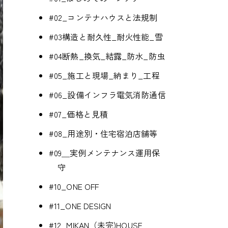
#02_コンテナハウスと法規制
#03構造と耐久性_耐火性能_雪
#04断熱_換気_結露_防水_防虫
#05_施工と現場_納まり_工程
#06_設備インフラ電気消防通信
#07_価格と見積
#08_用途別・住宅宿泊店舗等
#09＿実例メンテナンス運用保
守
#10_ONE OFF
#11_ONE DESIGN
#12_MIKAN（未完)HOUSE