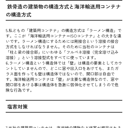
鉄骨造の建築物の構造方式と海洋輸送用コンテナ
の構造方式
5.私どもの「建築用コンテナ」の構造方式は「ラーメン構造」で
す。ここが「海洋輸送用コンテナ＝ISOコンテナ」との大きな違
いです。ラーメン構造にするためには剛接合という溶接の接合
方式をしなければなりません。そのために当社のコンテナは
「柱と梁の接合部」にいわゆる「フルペネ溶接（完全溶け込み
溶接）」という溶接型式をすべてに使っています。
6.ラーメン構造という構造体では「壁」は構造の要素としてカウ
ントしていませんので、どこに窓や出入口をあけても、またガ
ラス面を作っても壁は構造体ではないので、開口部は自由で
す。海洋輸送用コンテナは「壁」が主要な構造体なので、窓や
開口部をあける事は構造体を急激に弱体化させてしまうので危
険な行為です。
塩害対策
7.当社の建築用コンテナは、海岸線の建物など塩害が想定される