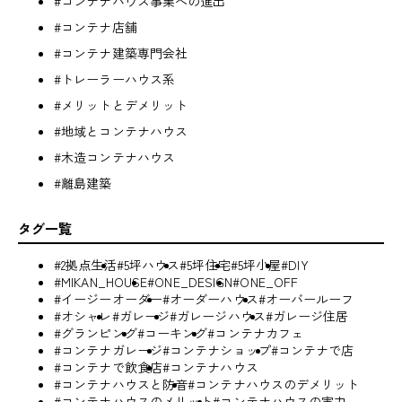
#コンテナハウス事業への進出
#コンテナ店舗
#コンテナ建築専門会社
#トレーラーハウス系
#メリットとデメリット
#地域とコンテナハウス
#木造コンテナハウス
#離島建築
タグ一覧
#2拠点生活
#5坪ハウス
#5坪住宅
#5坪小屋
#DIY
#MIKAN_HOUSE
#ONE_DESIGN
#ONE_OFF
#イージーオーダー
#オーダーハウス
#オーバールーフ
#オシャレ
#ガレージ
#ガレージハウス
#ガレージ住居
#グランピング
#コーキング
#コンテナカフェ
#コンテナガレージ
#コンテナショップ
#コンテナで店
#コンテナで飲食店
#コンテナハウス
#コンテナハウスと防音
#コンテナハウスのデメリット
#コンテナハウスのメリット
#コンテナハウスの実力