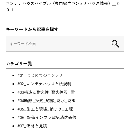
コンテナハウスバイブル（専門家向コンテナハウス情報）＿０
０１
キーワードから記事を探す
カテゴリ一覧
#01_はじめてのコンテナ
#02_コンテナハウスと法規制
#03構造と耐久性_耐火性能_雪
#04断熱_換気_結露_防水_防虫
#05_施工と現場_納まり_工程
#06_設備インフラ電気消防通信
#07_価格と見積