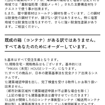
地域では「重耐塩処理（亜鉛メッキ）」された主要構造材をリ
クエストで使う事が出来ます。
8.また、壁や屋根材はコールテン鋼材を使っています、この鋼材
は耐食性の鋼材ですが、錆びない訳ではありません。特に塩害
地域では耐食性は落ちますので、さらに強い耐食性塗装があり
ます。ご相談ください。
既成の箱（コンテナ）がある訳ではありません。
すべてあなたのためにオーダーしています。
9.基本はすべて受注生産となります。
10.規格住宅・規格商品はもございます。基本的には
「MIKAN（未完）HOUSEシリーズ」になります。
11.すべての商品が、日本の建築基準法を完全クリア出来るシス
テムです。
12.建築確認申請を出し、完了検査を受ける物件しかお取り扱い
出来ません。
（都市計画区域外で建築確認申請が不必要な場合を除く）
（上記の場合でも建築基準法は遵守させていただきます）
13.当社が開発したISOコンテナ準拠型コンテナ（輸送用コンテナ
酷似型）も建築基準法をクリアしている実用新案モデルです。