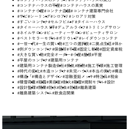
#コンテナハウスの平屋
#コンテナハウスの真実
#コンテナ小屋
#コンテナ店舗
#コンテナ建築専門会社
#サビ
#シーリング
#シロアリ
#シロアリ対策
#すごいコンテナ
#セルフビルド
#タイニーハウス
#タイニーハウス 5坪
#デュアルライフ
#トリミングサロン
#ネイルサロン
#ビューティーサロン
#ビューティサロン
#ベストセラーモデル
#ポリウレア
#レイダウンコンテナ
#一世一代
#一生の買い物
#三つの選択肢
#二拠点生活
#体か
#例ダウンコンテナ
#保健所
#千葉
#固定し斬勢
#固定資産税
#大きな買い物
#完全オーダー
#小屋
#屋根
#平屋
#平屋のコンテナ
#建築用コンテナ
#建築用コンテナ製造会社
#換気
#断熱
#施工手順
#施工管理
#時代の変化
#木造コンテナ
#未完ハウス
#本当の実力
#構造
#構造「
#構造とデザイン
#溶融亜鉛メッキ
#特注品
#税金
#積雪荷重
#結露
#美容室
#耐火
#融雪
#規制モデル
#設計
#設計監理
#開業
#防水
#防虫
#防錆
#離島建築
#離島建築システム
#飲食店開業