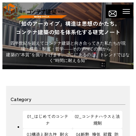
「知のアーカイブ」構造は思想のかたち。
コンテナ建築の知を体系化する研究ノート
四半世紀を超えてコンテナ建築と向き合ってきた私たちが現
場・構造・制度・哲学——そのすべての層から、
建築の“本質”を掘り下げます。ここにあるのは、トレンドではな
く“時間に耐える知”
Category
01_はじめてのコンテ
02_コンテナハウスと法
ナ
規制
03構造と耐久性_耐火
04断熱_換気_結露_防