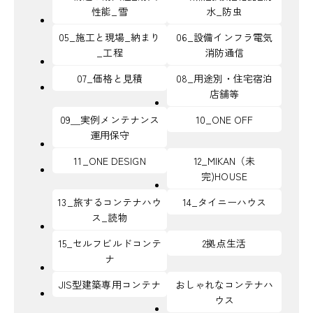
性能_雪
水_防虫
05_施工と現場_納まり
06_設備インフラ電気
_工程
消防通信
07_価格と見積
08_用途別・住宅宿泊
店舗等
09＿実例メンテナンス
10_ONE OFF
運用保守
11_ONE DESIGN
12_MIKAN（未
完)HOUSE
13_旅するコンテナハウ
14_タイニーハウス
ス_読物
15_セルフビルドコンテ
2拠点生活
ナ
JIS型建築専用コンテナ
おしゃれなコンテナハ
ウス