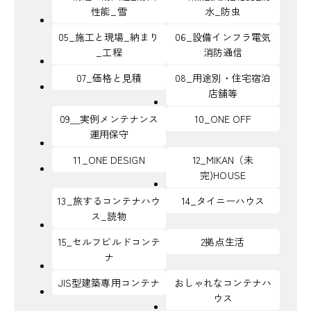
性能_雪
水_防虫
05_施工と現場_納まり
06_設備インフラ電気
_工程
消防通信
07_価格と見積
08_用途別・住宅宿泊
店舗等
09＿実例メンテナンス
10_ONE OFF
運用保守
11_ONE DESIGN
12_MIKAN（未
完)HOUSE
13_旅するコンテナハウ
14_タイニーハウス
ス_読物
15_セルフビルドコンテ
2拠点生活
ナ
JIS型建築専用コンテナ
おしゃれなコンテナハ
ウス