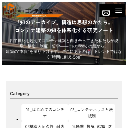
「知のアーカイブ」構造は思想のかたち。
コンテナ建築の知を体系化する研究ノート
四半世紀を超えてコンテナ建築と向き合ってきた私たちが現
場・構造・制度・哲学——そのすべての層から、
建築の“本質”を掘り下げます。ここにあるのは、トレンドではな
く“時間に耐える知”
Category
01_はじめてのコンテ
02_コンテナハウスと法
ナ
規制
03構造と耐久性_耐火
04断熱_換気_結露_防