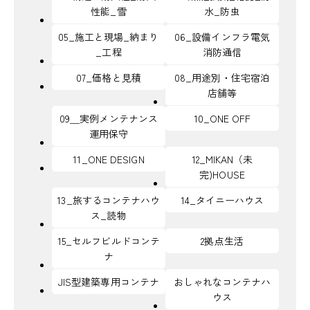
性能_雪
水_防虫
05_施工と現場_納まり
06_設備インフラ電気
_工程
消防通信
07_価格と見積
08_用途別・住宅宿泊
店舗等
09＿実例メンテナンス
10_ONE OFF
運用保守
11_ONE DESIGN
12_MIKAN（未
完)HOUSE
13_旅するコンテナハウ
14_タイニーハウス
ス_読物
15_セルフビルドコンテ
2拠点生活
ナ
JIS型建築専用コンテナ
おしゃれなコンテナハ
ウス