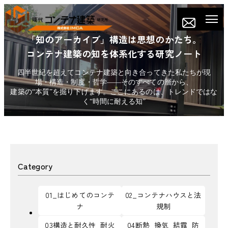
「知のアーカイブ」構造は思想のかたち。
コンテナ建築の知を体系化する研究ノート
四半世紀を超えてコンテナ建築と向き合ってきた私たちが現
場・構造・制度・哲学——そのすべての層から、
建築の“本質”を掘り下げます。ここにあるのは、トレンドではな
く“時間に耐える知”
Category
01_はじめてのコンテ
02_コンテナハウスと法
ナ
規制
03構造と耐久性_耐火
04断熱_換気_結露_防