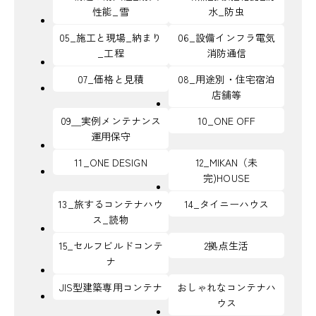
性能_雪
水_防虫
05_施工と現場_納まり
06_設備インフラ電気
_工程
消防通信
07_価格と見積
08_用途別・住宅宿泊
店舗等
09＿実例メンテナンス
10_ONE OFF
運用保守
11_ONE DESIGN
12_MIKAN（未
完)HOUSE
13_旅するコンテナハウ
14_タイニーハウス
ス_読物
15_セルフビルドコンテ
2拠点生活
ナ
JIS型建築専用コンテナ
おしゃれなコンテナハ
ウス