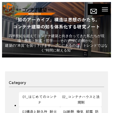
「知のアーカイブ」構造は思想のかたち。
コンテナ建築の知を体系化する研究ノート
四半世紀を超えてコンテナ建築と向き合ってきた私たちが現
場・構造・制度・哲学——そのすべての層から、
建築の“本質”を掘り下げます。ここにあるのは、トレンドではな
く“時間に耐える知”
Category
01_はじめてのコンテ
02_コンテナハウスと法
ナ
規制
03構造と耐久性_耐火
04断熱_換気_結露_防