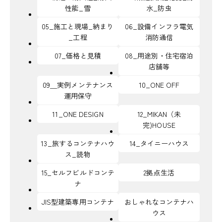
性能_雪
水_防虫
05_施工と現場_納まり
06_設備インフラ電気
_工程
消防通信
07_価格と見積
08_用途別・住宅宿泊
店舗等
09＿実例メンテナンス
10_ONE OFF
運用保守
11_ONE DESIGN
12_MIKAN（未
完)HOUSE
13_旅するコンテナハウ
14_タイニーハウス
ス_読物
15_セルフビルドコンテ
2拠点生活
ナ
JIS型建築専用コンテナ
おしゃれなコンテナハ
ウス