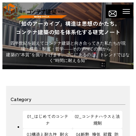
「知のアーカイブ」構造は思想のかたち。
コンテナ建築の知を体系化する研究ノート
四半世紀を超えてコンテナ建築と向き合ってきた私たちが現
場・構造・制度・哲学——そのすべての層から、
建築の“本質”を掘り下げます。ここにあるのは、トレンドではな
く“時間に耐える知”
Category
01_はじめてのコンテ
02_コンテナハウスと法
ナ
規制
03構造と耐久性_耐火
04断熱_換気_結露_防