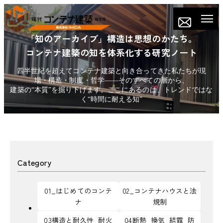
「知のアーカイブ」構造は思想のかたち。
コンテナ建築の知を体系化する研究ノート
四半世紀を超えてコンテナ建築と向き合ってきた私たちが現
場・構造・制度・哲学——そのすべての層から、
建築の“本質”を掘り下げます。ここにあるのは、トレンドではな
く“時間に耐える知”
Category
01_はじめてのコンテ
02_コンテナハウスと法
ナ
規制
03構造と耐久性_耐火
04断熱_換気_結露_防