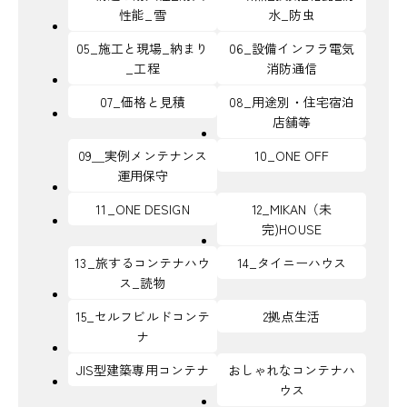
性能_雪
水_防虫
05_施工と現場_納まり
06_設備インフラ電気
_工程
消防通信
07_価格と見積
08_用途別・住宅宿泊
店舗等
09＿実例メンテナンス
10_ONE OFF
運用保守
11_ONE DESIGN
12_MIKAN（未
完)HOUSE
13_旅するコンテナハウ
14_タイニーハウス
ス_読物
15_セルフビルドコンテ
2拠点生活
ナ
JIS型建築専用コンテナ
おしゃれなコンテナハ
ウス