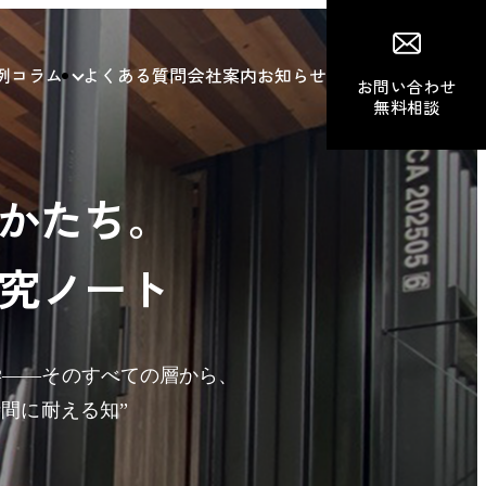
例
コラム
よくある質問
会社案内
お知らせ
お問い合わせ
無料相談
かたち。
究ノート
学——そのすべての層から、
間に耐える知”