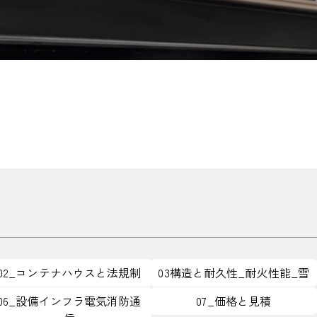
02_コンテナハウスと法規制
03構造と耐久性_耐火性能_雪
06_設備インフラ電気消防通
07_価格と見積