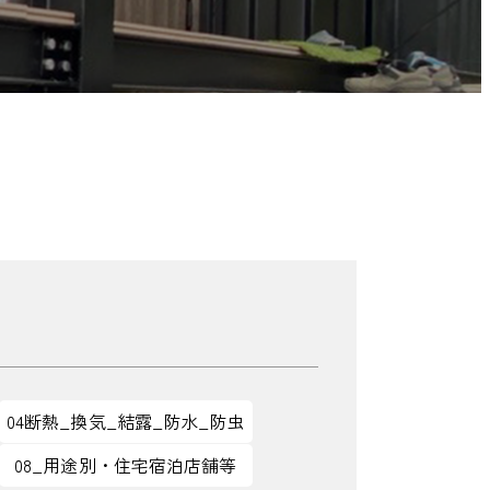
04断熱_換気_結露_防水_防虫
08_用途別・住宅宿泊店舗等