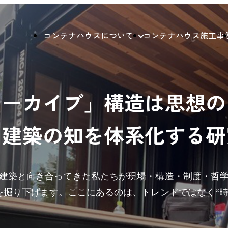
コンテナハウスについて
コンテナハウス施工事
アーカイブ」構造は思想の
ナ建築の知を体系化する研
建築と向き合ってきた私たちが現場・構造・制度・哲
”を掘り下げます。ここにあるのは、トレンドではなく“時