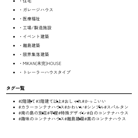
・住宅
・ガレージハウス
・医療福祉
・工場/製造施設
・イベント建築
・離島建築
・限界集落建築
・MIKAN(未完)HOUSE
・トレーラーハウスタイプ
タグ一覧
#2階建て
#3階建て以上
#おしゃれ
#かっこいい
#カラーコンテナハウス
#かわいい
#シンプル
#スパルタン
#南の島の別荘
#平屋
#特殊デザイン
#白のコンテナハウス
#趣味のコンテナハウス
#離島建築
#黒のコンテナハウス