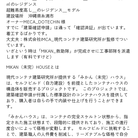
㎡のレジデンス
超難易度高し＿のレジデンス＿モデル
建設場所 沖縄県糸満市
オーナーMECA_DOTECHIN 様
すでに「建築確認申請」は通って「確認済証」が出ています。
着工するばかりです。
大丈夫：株式会社IMCA_現代コンテナ建築研究所が監修でつい
ています。
いざという時は「MIKAN_救助隊」が完成させに工事部隊を派遣
します（有料ですけど）
MIKAN（未完）HOUSEとは
現代コンテナ建築研究所が提供する「みかん（未完）ハウス」
は、セルフビルド（自力建設）を前提としたコンテナハウスの
構造体を販売するプロジェクトです。 このプロジェクトでは、
建築確認申請が付属した標準設計のコンテナハウスを提供して
おり、購入者は自らの手で内装や仕上げを行うことができま
す。
「みかんハウス」は、コンテナの完全スケルトン状態から、指
定された施工状態まで、段階的に提供されており、施工の進行
度合いによって価格が変動します。 セルフビルドに挑戦するこ
とで、建築職人の人件費を削減し、リーズナブルな価格で自分