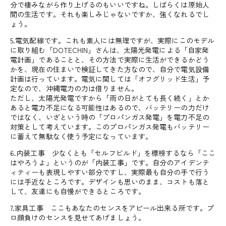
分で棲みながら作り上げるのもいいですね。しばらくは原始人
間の生活です。それも楽しみじゃないですか、強くなれるでし
ょう。
5.電気配線です。これも素人には無理ですが、実際にこのモデル
に取り組む「DOTECHIN」さんは、太陽光発電による「自家発
電計画」であることと、その方法で実際に生活ができるかどう
かを、現在の住まいで検証してきた方なので、自分で電気設備
計画は行っています。電気に関しては「オフグリッド生活」予
定なので、沖縄電力の力は借りません。
ただし、太陽光発電ですから「雨の日がとても長く続く」とか
あると電力不足になる可能性はあるので、バッテリーの力だけ
ではなく、いざという時の「プロパンガス発電」を電力不足の
対策として考えています。このプロパンガス発電もバッテリー
に蓄えて無駄なく使う予定になっています。
6.内装工事 少なくとも「セルフビルド」を標榜するなら「ここ
はやろうよ」というのが「内装工事」です。自分のアイデンテ
ィティーも表現しやすい部分ですし、実際最も自分の手で行う
には手近なところです。デザインも思いのまま、コストも落と
して、友達にも自慢ができるところです。
7.家具工事 ここもあなたのセンスをアピール出来る所です。プ
ロ顔負けのセンスを見せてあげましょう。