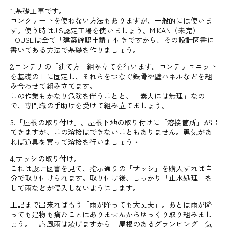
1.基礎工事です。
コンクリートを使わない方法もありますが、一般的には使いま
す。使う時はJIS認定工場を使いましょう。MIKAN（未完）
HOUSEは全て「建築確認申請」付きですから、その設計図書に
書いてある方法で基礎を作りましょう。
2.コンテナの「建て方」組み立てを行います。コンテナユニット
を基礎の上に固定し、それらをつなぐ鉄骨や壁パネルなどを組
み合わせて組み立てます。
この作業もかなり危険を伴うことと、「素人には無理」なの
で、専門職の手助けを受けて組み立てましょう。
3.「屋根の取り付け」。屋根下地の取り付けに「溶接箇所」が出
てきますが、この溶接はできないこともありません。勇気があ
れば道具を買って溶接を行いましょう・
4.サッシの取り付け。
これは設計図書を見て、指示通りの「サッシ」を購入すれば自
分で取り付けられます。取り付け後、しっかり「止水処理」を
して雨などが侵入しないようにします。
上記まで出来ればもう「雨が降っても大丈夫」。あとは雨が降
っても建物も痛むことはありませんからゆっくり取り組みまし
ょう。一応風雨は凌げますから「屋根のあるグランピング」気