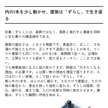
内の1本を少し動かせ。建築は「ずらし」で生き返
る
定義：ずらしとは、装飾ではなく、陰影と奥行きと導線を同時
に生む最小の構造操作である。
建築の面白さは、ときどき残酷です。真面目に、正しく、寸分
違わず揃えたものが、正しすぎて退屈になることがある。コン
テナ建築でも同じです。40ftを3本、等間隔で並べる。合理的
で、工期もコストも読めて、見た目もスッキリ。ここまでは強
い。
でも商業施設になると話が変わります。物販は「行きたくなる
理由」が必要です。人は買い物の理由を理屈で語りますが、入
口はだいたい感情。そこで効くのが「ずらし」です。
真ん中の1本を、ほんの少し動かす。それだけで建築は、ただの
箱の集合から、意志を持った造形に変わる。ずらしは陰影、凹
凸、奥行き、溜まり場、入口の気配を同時に発生させます。建
築は、ずらした瞬間に呼吸を始める。