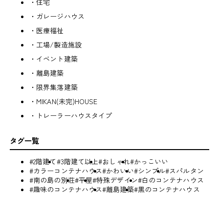
・住宅
・ガレージハウス
・医療福祉
・工場/製造施設
・イベント建築
・離島建築
・限界集落建築
・MIKAN(未完)HOUSE
・トレーラーハウスタイプ
タグ一覧
#2階建て
#3階建て以上
#おしゃれ
#かっこいい
#カラーコンテナハウス
#かわいい
#シンプル
#スパルタン
#南の島の別荘
#平屋
#特殊デザイン
#白のコンテナハウス
#趣味のコンテナハウス
#離島建築
#黒のコンテナハウス