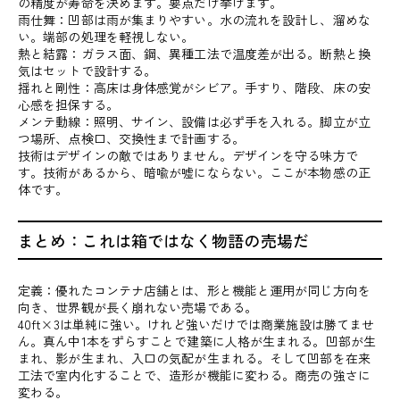
の精度が寿命を決めます。要点だけ挙げます。
雨仕舞：凹部は雨が集まりやすい。水の流れを設計し、溜めな
い。端部の処理を軽視しない。
熱と結露：ガラス面、鋼、異種工法で温度差が出る。断熱と換
気はセットで設計する。
揺れと剛性：高床は身体感覚がシビア。手すり、階段、床の安
心感を担保する。
メンテ動線：照明、サイン、設備は必ず手を入れる。脚立が立
つ場所、点検口、交換性まで計画する。
技術はデザインの敵ではありません。デザインを守る味方で
す。技術があるから、暗喩が嘘にならない。ここが本物感の正
体です。
まとめ：これは箱ではなく物語の売場だ
定義：優れたコンテナ店舗とは、形と機能と運用が同じ方向を
向き、世界観が長く崩れない売場である。
40ft×3は単純に強い。けれど強いだけでは商業施設は勝てませ
ん。真ん中1本をずらすことで建築に人格が生まれる。凹部が生
まれ、影が生まれ、入口の気配が生まれる。そして凹部を在来
工法で室内化することで、造形が機能に変わる。商売の強さに
変わる。