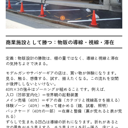
商業施設として勝つ：物販の導線・視線・滞在
定義：物販設計の勝敗は、棚の量ではなく、導線と視線と滞在
の気持ちよさで決まる。
モデルガンやサバゲーギアの店は、買い物が体験になります。
見る、触る、想像する、試す、揃えたくなる。この流れを空間
が後押ししないといけない。
40ft×3の強みはゾーニングが組めることです。例えば、
入口（凹部室内化）＝世界観の起動装置
メイン売場（40ft）＝ギアの森（カテゴリと視線高さを揃える）
体験ゾーン（40ft）＝触って確かめる（鏡、試着、照明）
バックヤード（40ftの一部）＝在庫と整備（裏が荒れると表が荒
れる）
ずらしで生まれる凹凸は導線の折れになります。折れがあると
次の景色がチラ見えする。チラ見えは人を引っ張る。店にとっ