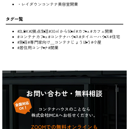
・レイダウンコンテナ美容室開業
タグ一覧
#2LDK
#2拠点生活
#30㎡から50㎡
#カフェ
#カフェ開業
#コンテナカフェ
#コンテナハウス
#タイニーハウス
#住宅
#別荘
#専門家向け＿コンテナじょうほう
#小屋
#居住用コンテナ
#開業
お問い合わせ・無料相談
コンテナハウスのことなら
株式会社IMCAへお任せください。
ZOOMでの無料オンラインも