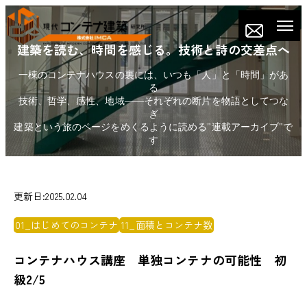
建築を読む、時間を感じる。技術と詩の交差点へ
一棟のコンテナハウスの裏には、いつも「人」と「時間」があ
る
技術、哲学、感性、地域——それぞれの断片を物語としてつな
ぎ
建築という旅のページをめくるように読める"連載アーカイブ"で
す
更新日:2025.02.04
01_はじめてのコンテナ
11_面積とコンテナ数
コンテナハウス講座 単独コンテナの可能性 初
級2/5