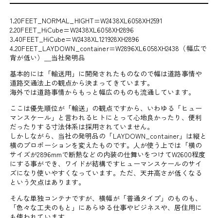
1.20FEET_NORMAL_HIGHT=W2438XL6058XH2591
2.20FEET_HiCube=W2438XL6058XH2896
3.40FEET_HiCube=W2438XL121928XH2896
4.20FEET_LAYDOWN_container=W2896XL6058XH2438（幅広で
背が低い）＿当社発明品
基本的には「輸送用」に開発されたものなので幅は道路事情や
道路交通法上の観点から決まってきています。
海外では道路事情からもっと幅広のものも流通しています。
ここは優先順位が「輸送」の観点ですから、いわゆる「ヒュー
マンスケール」と言われるヒトにとって心地良かったり、便利
だったりする寸法体系は採用されていません。
しかしながら、当社の発明品の「LAYDOWN_container」は縦と
横のプロポーションを変えたものです。人が使う上では「横の
サイズが2896mmで断熱などの内装の仕舞いをつけてW2600程度
にする事ができ、ワイドが結構ですヒューマンスケールのサイ
ズになり使いやすくなっています。ただ、天井高さが低くなる
という欠点はあります。
そんな単独コンテナですが、横幅が「普通タイプ」のものも、
「色々な工夫のもと」にあらゆる仕事やビジネスや、居住用に
も使われています。