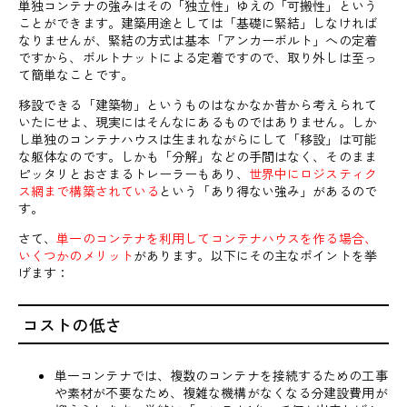
単独コンテナの強みはその「独立性」ゆえの「可搬性」という
ことができます。建築用途としては「基礎に緊結」しなければ
なりませんが、緊結の方式は基本「アンカーボルト」への定着
ですから、ボルトナットによる定着ですので、取り外しは至っ
て簡単なことです。
移設できる「建築物」というものはなかなか昔から考えられて
いたにせよ、現実にはそんなにあるものではありません。しか
し単独のコンテナハウスは生まれながらにして「移設」は可能
な躯体なのです。しかも「分解」などの手間はなく、そのまま
ピッタリとおさまるトレーラーもあり、
世界中にロジスティク
ス網まで構築されている
という「あり得ない強み」があるので
す。
さて、
単一のコンテナを利用してコンテナハウスを作る場合、
いくつかのメリット
があります。以下にその主なポイントを挙
げます：
コストの低さ
単一コンテナでは、複数のコンテナを接続するための工事
や素材が不要なため、複雑な機構がなくなる分建設費用が