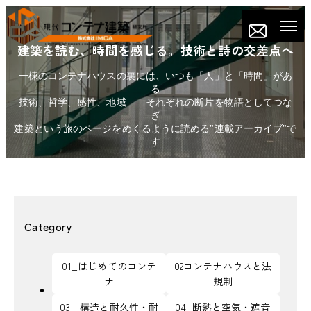
建築を読む、時間を感じる。技術と詩の交差点へ
一棟のコンテナハウスの裏には、いつも「人」と「時間」があ
る
技術、哲学、感性、地域——それぞれの断片を物語としてつな
ぎ
建築という旅のページをめくるように読める"連載アーカイブ"で
す
Category
01_はじめてのコンテ
02コンテナハウスと法
ナ
規制
03＿構造と耐久性・耐
04_断熱と空気・遮音