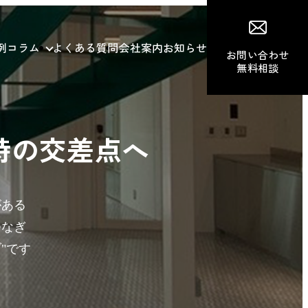
例
コラム
よくある質問
会社案内
お知らせ
お問い合わせ
無料相談
詩の交差点へ
がある
つなぎ
"です